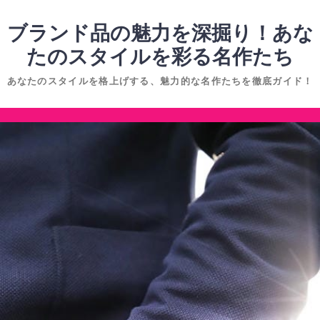
コ
ン
ブランド品の魅力を深掘り！あな
テ
たのスタイルを彩る名作たち
ン
あなたのスタイルを格上げする、魅力的な名作たちを徹底ガイド！
ツ
へ
コ
ス
ン
キ
テ
ッ
ン
プ
ツ
へ
ス
キ
ッ
プ