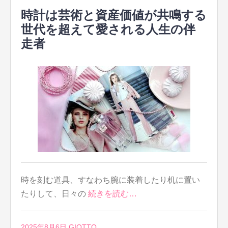
時計は芸術と資産価値が共鳴する
世代を超えて愛される人生の伴
走者
時を刻む道具、すなわち腕に装着したり机に置い
たりして、日々の
続きを読む…
2025年8月6日
GIOTTO