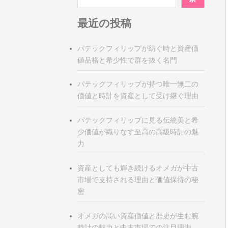
最近の投稿
パテックフィリップが紡ぐ時と資産価
値品格と希少性で群を抜く名門
パテックフィリップが持つ唯一無二の
価値と時計を資産として受け継ぐ理由
パテックフィリップに見る伝統美と希
少価値が織りなす至高の高級時計の魅
力
資産としても輝き続けるオメガが中古
市場で支持される理由と価値保持の秘
密
オメガの高い資産価値と歴史が生む腕
時計の魅力と中古市場での注目理由