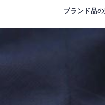
コ
ン
ブランド品の
テ
ン
ツ
コ
へ
ン
ス
テ
キ
ン
ッ
ツ
プ
へ
ス
キ
ッ
プ